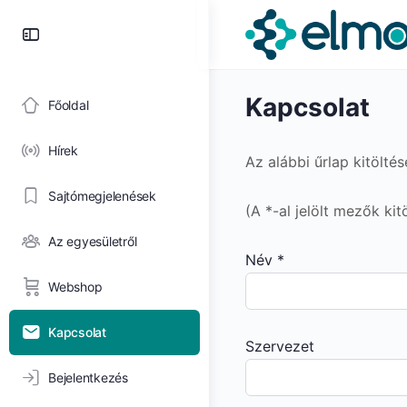
Toggle
Side
Panel
Kapcsolat
Főoldal
Hírek
Az alábbi űrlap kitölté
Sajtómegjelenések
(A *-al jelölt mezők kit
Az egyesületről
Név *
Webshop
Kapcsolat
Szervezet
Bejelentkezés