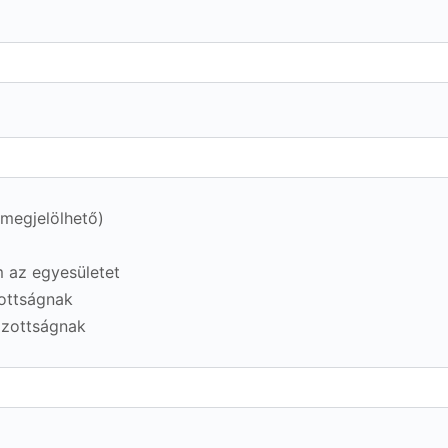
 megjelölhető)
 az egyesületet
zottságnak
izottságnak