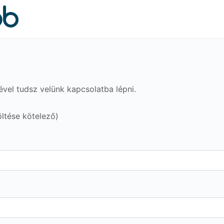
sével tudsz velünk kapcsolatba lépni.
öltése kötelező)