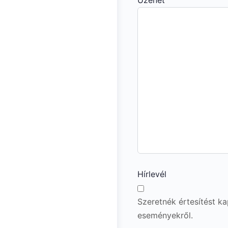
Üzenet
Hírlevél
Szeretnék értesítést ka
eseményekről.