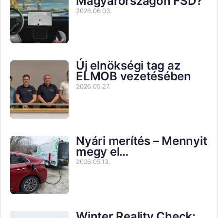
Magyarországon FSD?
2026.06.03.
Új elnökségi tag az
ELMOB vezetésében
2026.05.27.
Nyári merítés – Mennyit
megy el…
2026.05.13.
Winter Reality Check: