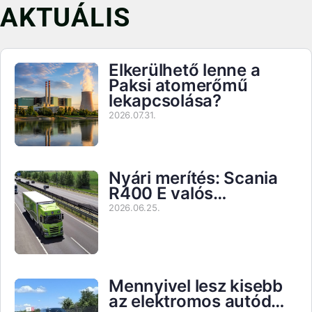
AKTUÁLIS
Elkerülhető lenne a
Paksi atomerőmű
lekapcsolása?
2026.07.31.
Nyári merítés: Scania
R400 E valós…
2026.06.25.
Mennyivel lesz kisebb
az elektromos autód…