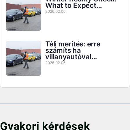
What to Expect…
2026.02.06.
Téli merítés: erre
számíts ha
villanyautóval…
2026.02.06.
Gyakori kérdések