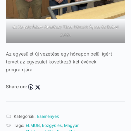
dr. Kerpely Ádám, Antalóczy Tibor, Németh Ágnes és Csányi
Zoltán
Az egyesület új vezetése egy hónapon belül ígért
tervet az egyesület következő két évének
programjára.
Share on:
Kategóriák:
Események
Tags:
ELMOB
,
közgyűlés
,
Magyar