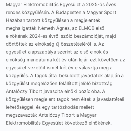
Magyar Elektromobilitás Egyesület a 2025-ös éves
rendes közgyűlésén. A Budapesten a Magyar Sport
Házában tartott közgyűlésen a megjelentek
meghallgatták Németh Ágnes, az ELMOB első
elnökének 2024-es évről szóló beszámolóját, majd
döntöttek az elnökség új összetételéről is. Az
egyesület alapszabálya szerint az első elnök és
elnökség mandátuma két év után lejár, ezt követően az
egyesület vezetőit ismét két évre választja meg a
közgyűlés. A tagok által beküldött javaslatok alapján a
közgyűlést megelőzően felállított jelölő bizottság
Antalóczy Tibort javasolta elnöki pozícióba. A
közgyűlésen megjelent tagok nem éltek a javaslattételi
lehetőséggel, és egy tartózkodás mellett
megszavazták Antalóczy Tibort a Magyar
Elektromobilitás Egyesület következő elnökének.