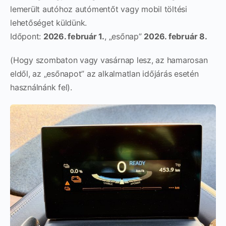
lemerült autóhoz autómentőt vagy mobil töltési
lehetőséget küldünk.
Időpont:
2026. február 1.
, „esőnap”
2026. február 8.
(Hogy szombaton vagy vasárnap lesz, az hamarosan
eldől, az „esőnapot” az alkalmatlan időjárás esetén
használnánk fel).