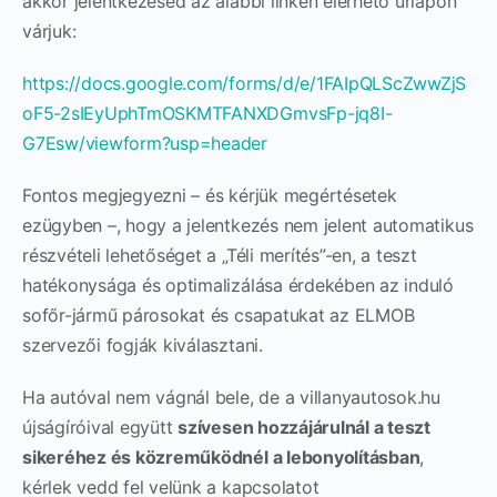
akkor jelentkezésed az alábbi linken elérhető űrlapon
várjuk:
https://docs.google.com/forms/d/e/1FAIpQLScZwwZjS
oF5-2sIEyUphTmOSKMTFANXDGmvsFp-jq8I-
G7Esw/viewform?usp=header
Fontos megjegyezni – és kérjük megértésetek
ezügyben –, hogy a jelentkezés nem jelent automatikus
részvételi lehetőséget a „Téli merítés”-en, a teszt
hatékonysága és optimalizálása érdekében az induló
sofőr-jármű párosokat és csapatukat az ELMOB
szervezői fogják kiválasztani.
Ha autóval nem vágnál bele, de a villanyautosok.hu
újságíróival együtt
szívesen hozzájárulnál a teszt
sikeréhez és közreműködnél a lebonyolításban
,
kérlek vedd fel velünk a kapcsolatot