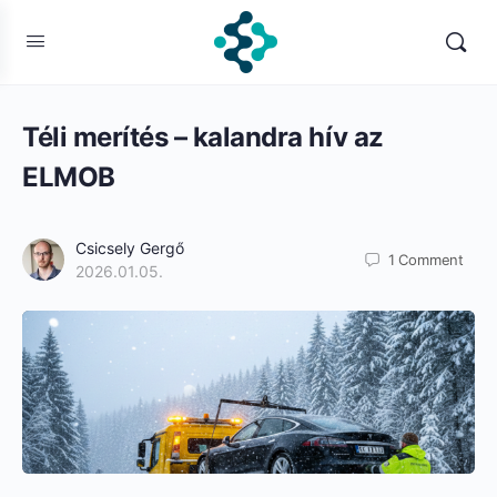
Téli merítés – kalandra hív az
ELMOB
Csicsely Gergő
1
Comment
2026.01.05.