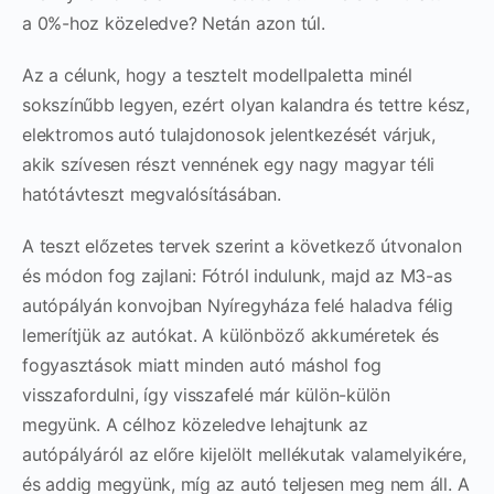
a 0%-hoz közeledve? Netán azon túl.
Az a célunk, hogy a tesztelt modellpaletta minél
sokszínűbb legyen, ezért olyan kalandra és tettre kész,
elektromos autó tulajdonosok jelentkezését várjuk,
akik szívesen részt vennének egy nagy magyar téli
hatótávteszt megvalósításában.
A teszt előzetes tervek szerint a következő útvonalon
és módon fog zajlani: Fótról indulunk, majd az M3-as
autópályán konvojban Nyíregyháza felé haladva félig
lemerítjük az autókat. A különböző akkuméretek és
fogyasztások miatt minden autó máshol fog
visszafordulni, így visszafelé már külön-külön
megyünk. A célhoz közeledve lehajtunk az
autópályáról az előre kijelölt mellékutak valamelyikére,
és addig megyünk, míg az autó teljesen meg nem áll. A