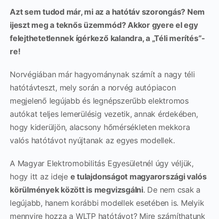
Azt sem tudod már, mi az a hatótáv szorongás? Nem
ijeszt meg a teknős üzemmód? Akkor gyere el egy
felejthetetlennek ígérkező kalandra, a „Téli merítés”-
re!
Norvégiában már hagyománynak számít a nagy téli
hatótávteszt, mely során a norvég autópiacon
megjelenő legújabb és legnépszerűbb elektromos
autókat teljes lemerülésig vezetik, annak érdekében,
hogy kiderüljön, alacsony hőmérsékleten mekkora
valós hatótávot nyújtanak az egyes modellek.
A Magyar Elektromobilitás Egyesületnél úgy véljük,
hogy itt az ideje
e tulajdonságot magyarországi valós
körülmények között is megvizsgálni
. De nem csak a
legújabb, hanem korábbi modellek esetében is. Melyik
mennyire hozza a WLTP hatótávot? Mire számíthatunk