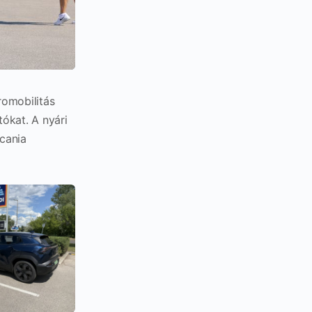
romobilitás
ókat. A nyári
Scania