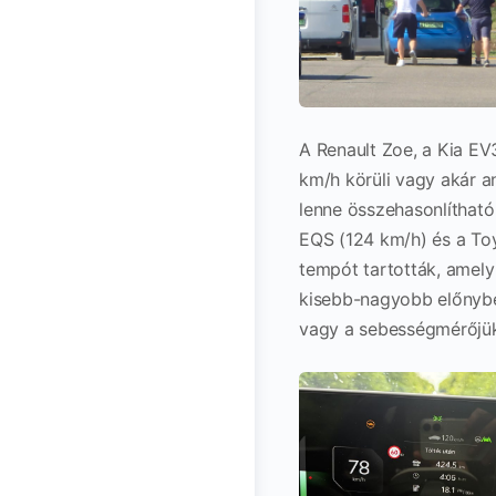
A Renault Zoe, a Kia EV
km/h körüli vagy akár a
lenne összehasonlítható
EQS (124 km/h) és a To
tempót tartották, amely
kisebb-nagyobb előnybe
vagy a sebességmérőjük