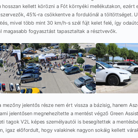
hosszan kellett körözni a Fót környéki mellékutakon, ezért 
 szervezők, 45%-ra csökkentve a fordulónál a töltöttséget. Ut
tés, mivel több mint 30 km/h-s szél fújt kelet felé, így oda
al magasabb fogyasztást tapasztaltak a résztvevők.
mezőny jelentős része nem ért vissza a bázisig, hanem As
, ami jelentősen megnehezítette a mentést végző Green Assis
ti tagok V2L képes személyautói is besegítettek a mentésbe,
, igaz előfordult, hogy valakinek nagyon sokáig kellett vára