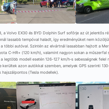
3, a Volvo EX30 és BYD Dolphin Surf sofőrje az út jelentős r
nnál lassabb tempóval haladt, így eredményüket nem közöljü
 a többi autóval. Szintén az elvártnál lassabban hajtott a M
yota C-HR+ (120 km/h), valamint nagyon sokan a műszerfal s
 a legtöbb modell esetén 126-127 km/h-s sebességnek felel 
 kerültek azon autókkal szemben, amelyek GPS szerinti 130-
 hajszálpontos (Tesla modellek).