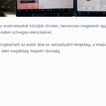
az eredményeket közüljük röviden, hamarosan megjelenik egy
dellek szöveges elemzésével.
ngészhető az autók által az autópályáról lehajtásig, a lehaj
% alatt megállásig megtett távolság.