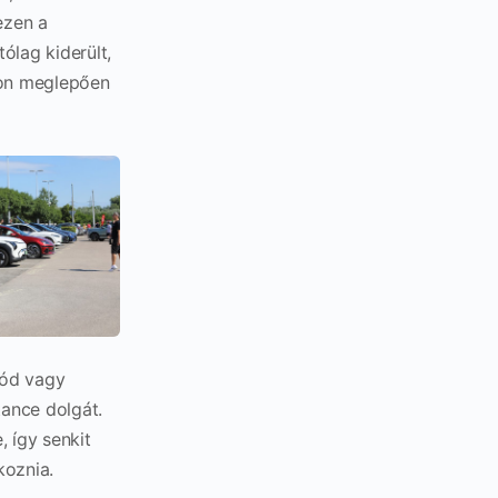
ezen a
ólag kiderült,
úton meglepően
zód vagy
tance dolgát.
 így senkit
koznia.