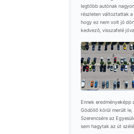
legtöbb autónak nagyon 
részleten változtattak a
hogy ez nem volt jó dön
kedvező, visszafelé jóv
Ennek eredményeképp a 
Gödöllő körül merült le
Szerencsére az Egyesüle
sem hagytak az út szélén