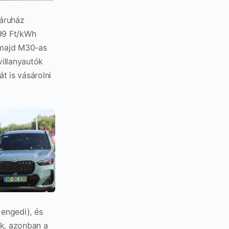
 áruház
 99 Ft/kWh
 majd M30-as
villanyautók
t is vásárolni
 engedi), és
ak, azonban a