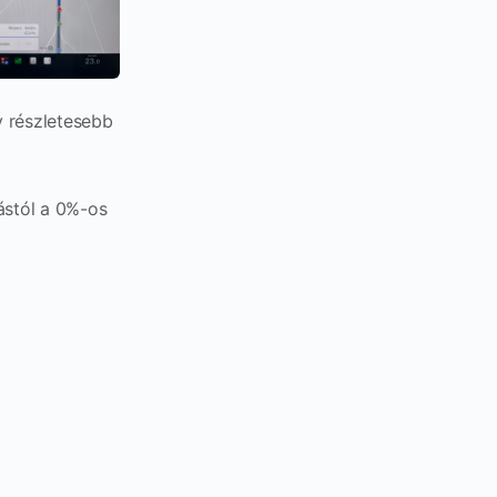
 részletesebb
tástól a 0%-os