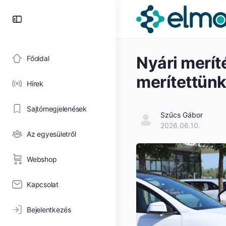
Toggle
Side
Panel
Nyári merít
Főoldal
merítettünk
Hírek
Sajtómegjelenések
Szűcs Gábor
2026.06.10.
Az egyesületről
Webshop
Kapcsolat
Bejelentkezés