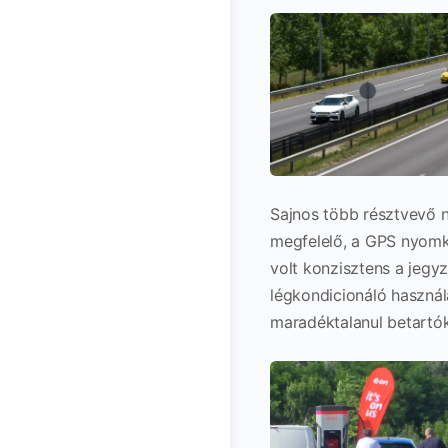
Sajnos több résztvevő n
megfelelő, a GPS nyomk
volt konzisztens a jegy
légkondicionáló használ
maradéktalanul betartó