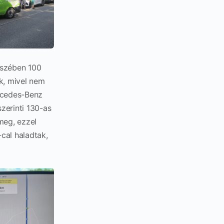
észében 100
k, mivel nem
ercedes-Benz
zerinti 130-as
meg, ezzel
cal haladtak,