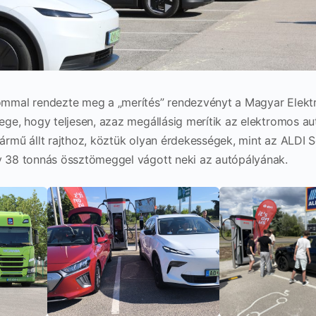
ommal rendezte meg a „merítés” rendezvényt a Magyar Elekt
ege, hogy teljesen, azaz megállásig merítik az elektromos aut
ármű állt rajthoz, köztük olyan érdekességek, mint az ALDI 
y 38 tonnás össztömeggel vágott neki az autópályának.