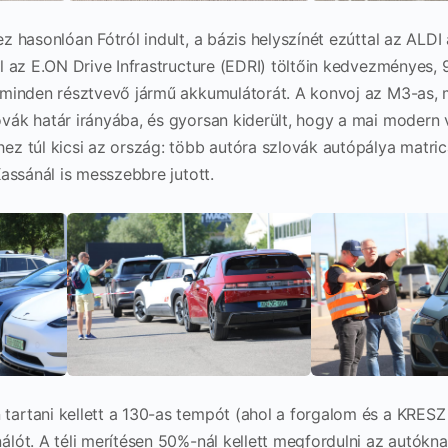
ez hasonlóan Fótról indult, a bázis helyszínét ezúttal az ALDI
ol az E.ON Drive Infrastructure (EDRI) töltőin kedvezményes,
k minden résztvevő jármű akkumulátorát. A konvoj az M3-as,
ovák határ irányába, és gyorsan kiderült, hogy a mai modern 
ez túl kicsi az ország: több autóra szlovák autópálya matricá
 Kassánál is messzebbre jutott.
tartani kellett a 130-as tempót (ahol a forgalom és a KRESZ
nálót. A téli merítésen 50%-nál kellett megfordulni az autókn