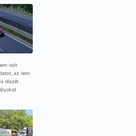
nem volt
datot, az nem
ős részét
bályokat