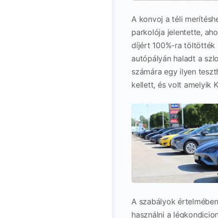
A konvoj a téli merítésh
parkolója jelentette, ah
díjért 100%-ra töltötté
autópályán haladt a szl
számára egy ilyen teszth
kellett, és volt amelyik
A szabályok értelmében 
használni a légkondicio